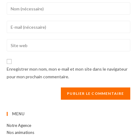
Enter
your
name
Enter
or
your
username
email
Enter
to
address
your
comment
to
website
comment
URL
Enregistrer mon nom, mon e-mail et mon site dans le navigateur
(optional)
pour mon prochain commentaire.
MENU
Notre Agence
Nos animations