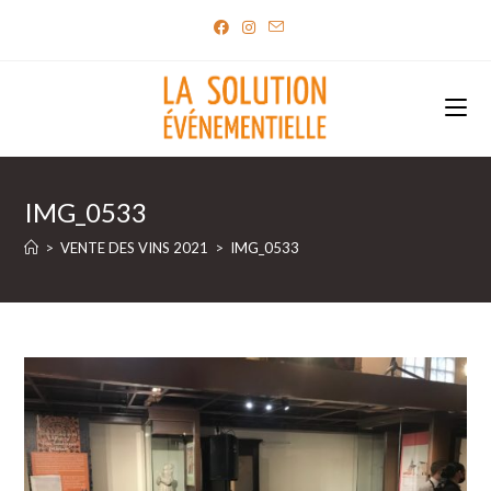
Skip
to
content
IMG_0533
>
VENTE DES VINS 2021
>
IMG_0533