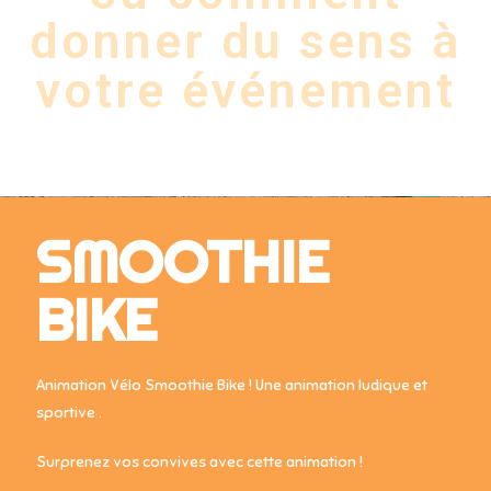
donner du sens à
votre événement
SMOOTHIE
BIKE
Animation Vélo Smoothie Bike ! Une animation ludique et
sportive .
Surprenez vos convives avec cette animation !