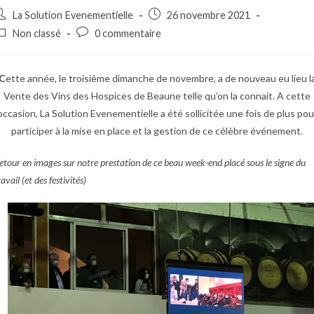
ost
Post
La Solution Evenementielle
26 novembre 2021
uthor:
published:
ost
Post
Non classé
0 commentaire
ategory:
comments:
C
ette année, le troisième dimanche de novembre, a de nouveau eu lieu l
Vente des Vins des Hospices de Beaune telle qu’on la connait. A cette
occasion, La Solution Evenementielle a été sollicitée une fois de plus pou
participer à la mise en place et la gestion de ce célèbre événement.
etour en images sur notre prestation de ce beau week-end placé sous le signe du
ravail (et des festivités)