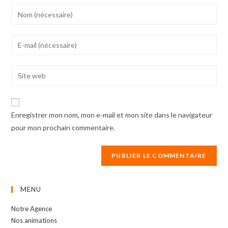
Enter
your
name
Enter
or
your
username
email
Enter
to
address
your
comment
to
website
comment
URL
Enregistrer mon nom, mon e-mail et mon site dans le navigateur
(optional)
pour mon prochain commentaire.
MENU
Notre Agence
Nos animations