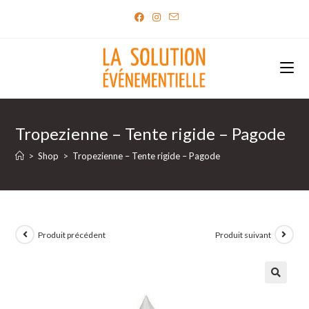
Skip
to
content
Tropezienne – Tente rigide – Pagode
>
Shop
>
Tropezienne – Tente rigide – Pagode
Produit précédent
Produit suivant