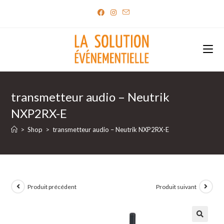
Skip
to
content
transmetteur audio – Neutrik
NXP2RX-E
>
Shop
>
transmetteur audio – Neutrik NXP2RX-E
Produit précédent
Produit suivant