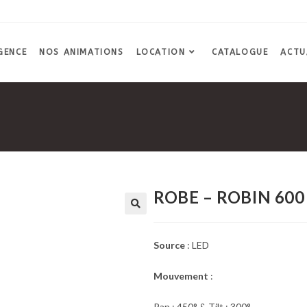
GENCE
NOS ANIMATIONS
LOCATION
CATALOGUE
ACTU
ROBE – ROBIN 60
Source
: LED
Mouvement
:
Pan : 450° & Tilt : 300°