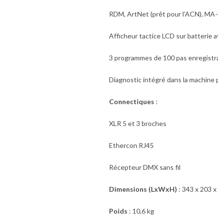
RDM, ArtNet (prêt pour l’ACN), M
Afficheur tactice LCD sur batterie 
3 programmes de 100 pas enregistra
Diagnostic intégré dans la machine p
Connectiques
:
XLR 5 et 3 broches
Ethercon RJ45
Récepteur DMX sans fil
Dimensions (LxWxH)
: 343 x 203 
Poids
: 10,6 kg