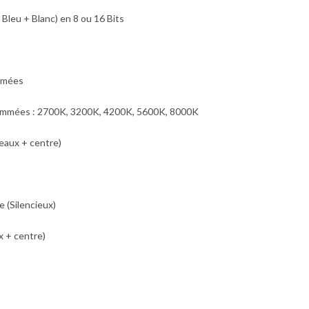
leu + Blanc) en 8 ou 16 Bits
ammées
ammées : 2700K, 3200K, 4200K, 5600K, 8000K
eaux + centre)
e (Silencieux)
x + centre)