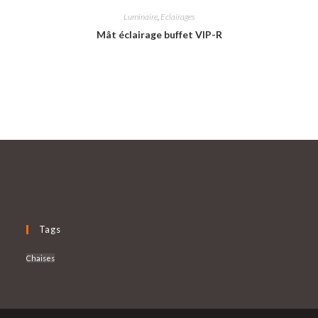
Luminaire
,
Eclairages
Mât éclairage buffet VIP-R
Tags
Chaises