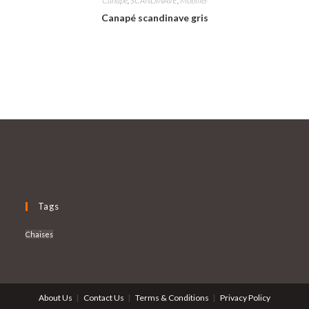
Canapé
,
SCANDINAVE
,
Mobilier
Canapé scandinave gris
Tags
Chaises
About Us
Contact Us
Terms & Conditions
Privacy Policy