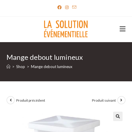
Skip
to
content
Mange debout lumineux
>
Shop
>
Mange debout lumineux
Produit précédent
Produit suivant