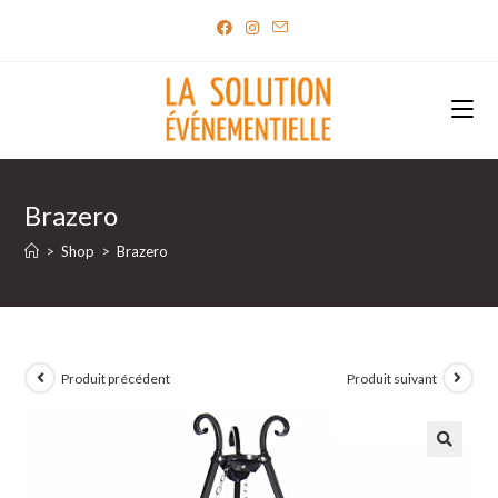
Skip
to
content
Brazero
>
Shop
>
Brazero
Produit précédent
Produit suivant