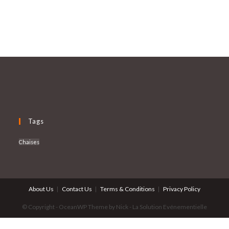
Tags
Chaises
About Us
Contact Us
Terms & Conditions
Privacy Policy
© Copyright - OceanWP Theme by Nick - La Solution Evénementielle