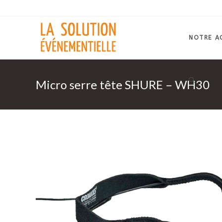
Skip
to
content
NOTRE A
Micro serre tête SHURE – WH30