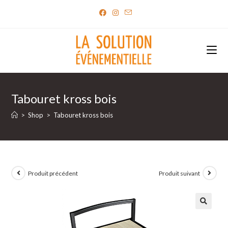
Skip
to
content
Tabouret kross bois
>
Shop
>
Tabouret kross bois
Produit précédent
Produit suivant