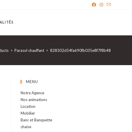
ALITÉS
ducts
>
Parasol chauffant
>
828302d54fa690fb035e8f7f8b48
MENU
Notre Agence
Nos animations
Location
Mobilier
Banc et Banquette
chaise