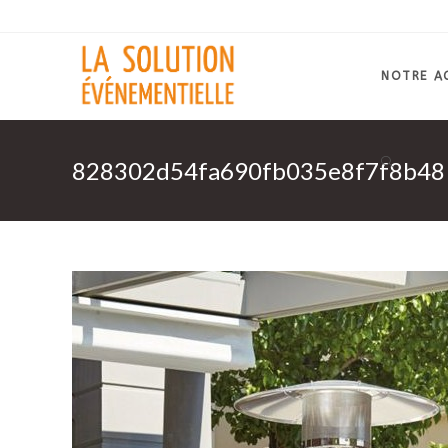
Skip
to
content
NOTRE A
828302d54fa690fb035e8f7f8b48