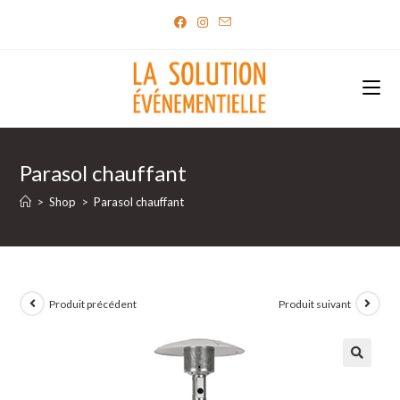
Skip
to
content
Parasol chauffant
>
Shop
>
Parasol chauffant
Produit précédent
Produit suivant