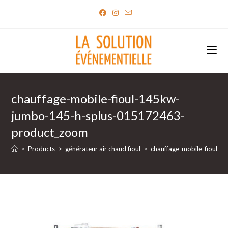
Skip
to
content
chauffage-mobile-fioul-145kw-
jumbo-145-h-splus-015172463-
product_zoom
>
Products
>
générateur air chaud fioul
>
chauffage-mobile-fioul