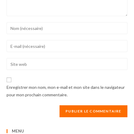
Enter
your
name
Enter
or
your
username
email
Enter
to
address
your
comment
to
website
comment
URL
Enregistrer mon nom, mon e-mail et mon site dans le navigateur
(optional)
pour mon prochain commentaire.
MENU