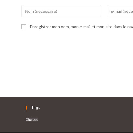
Enter
Enter
your
your
name
email
Enregistrer mon nom, mon e-mail et mon site dans le n
or
address
username
to
to
comment
comment
Tags
Chaises