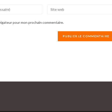
Enter
your
website
avigateur pour mon prochain commentaire.
URL
(optional)