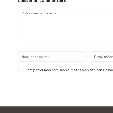
Laisser un commentaire
Comment
Enter
Enter
your
your
name
email
Enregistrer mon nom, mon e-mail et mon site dans le n
or
address
username
to
to
comment
comment