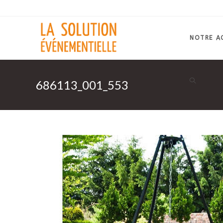
Skip
to
content
NOTRE A
686113_001_553