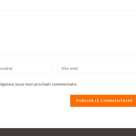
Enter
your
website
avigateur pour mon prochain commentaire.
URL
(optional)