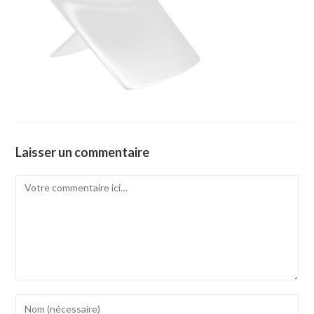
Laisser un commentaire
Comment
Enter