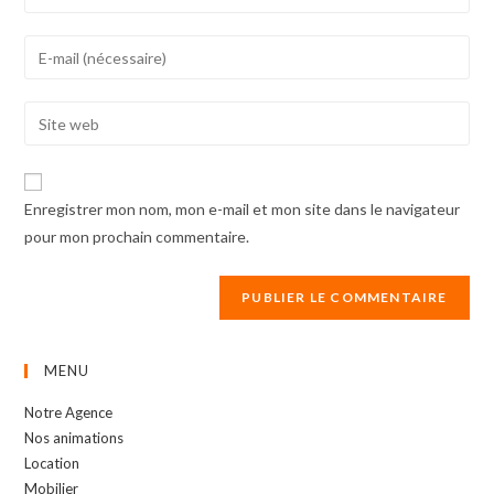
your
name
Enter
or
your
username
email
Enter
to
address
your
comment
to
website
comment
URL
Enregistrer mon nom, mon e-mail et mon site dans le navigateur
(optional)
pour mon prochain commentaire.
MENU
Notre Agence
Nos animations
Location
Mobilier