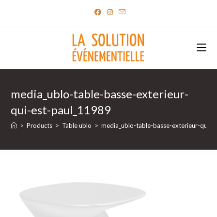
Skip
to
content
media_ublo-table-basse-exterieur-
qui-est-paul_11989
>
Products
>
Table ublo
>
media_ublo-table-basse-exterieur-qui-e