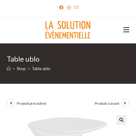
Skip
to
content
Table ublo
>
Shop
>
Table ublo
Produit précédent
Produit suivant