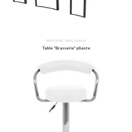
BRASSERIE
,
Tables
,
Mobilier
Table “Brasserie” pliante