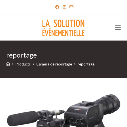
Skip
to
content
reportage
>
Products
>
Caméra de reportage
>
reportage