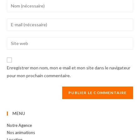
Enter
your
name
Enter
or
your
username
email
Enter
to
address
your
comment
to
website
comment
URL
Enregistrer mon nom, mon e-mail et mon site dans le navigateur
(optional)
pour mon prochain commentaire.
MENU
Notre Agence
Nos animations
Location