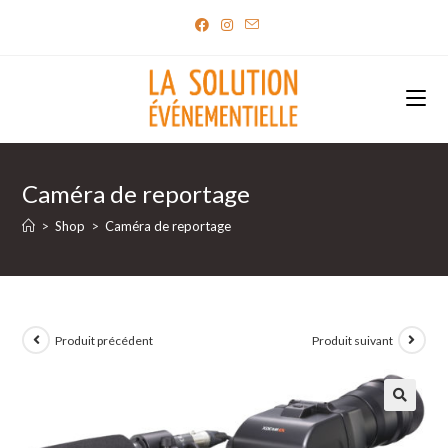
Skip
to
content
Caméra de reportage
>
Shop
>
Caméra de reportage
Produit précédent
Produit suivant