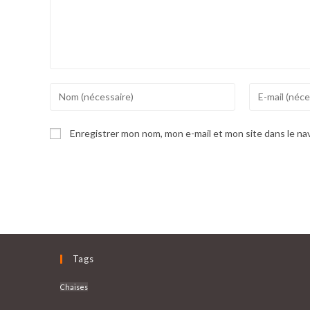
Enter
Enter
your
your
name
email
Enregistrer mon nom, mon e-mail et mon site dans le n
or
address
username
to
to
comment
comment
Tags
Chaises