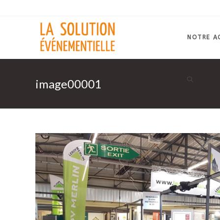
Skip
to
content
NOTRE A
image00001