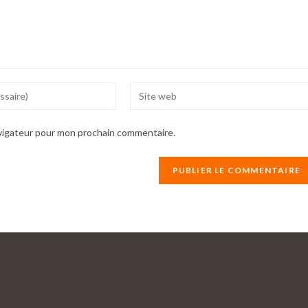
Enter
your
website
avigateur pour mon prochain commentaire.
URL
(optional)