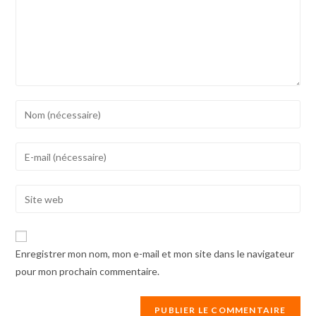
Enter
your
name
Enter
or
your
username
email
Enter
to
address
your
comment
to
website
comment
URL
Enregistrer mon nom, mon e-mail et mon site dans le navigateur
(optional)
pour mon prochain commentaire.