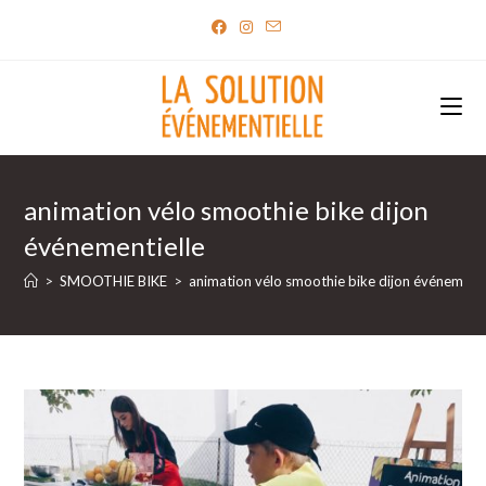
Skip
to
content
animation vélo smoothie bike dijon
événementielle
>
SMOOTHIE BIKE
>
animation vélo smoothie bike dijon événementi