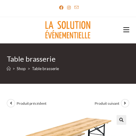
Skip
to
content
Table brasserie
>
Shop
>
Table brasserie
Produit précédent
Produit suivant