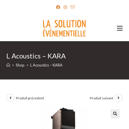
Skip
to
content
L Acoustics – KARA
>
Shop
>
L Acoustics – KARA
Produit précédent
Produit suivant