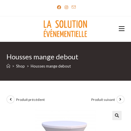
Skip
to
content
Housses mange debout
>
Shop
>
Housses mange debout
Produit précédent
Produit suivant