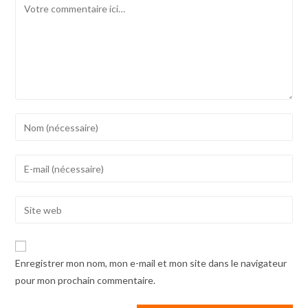
Comment
Enter
your
name
Enter
or
your
username
email
Enter
to
address
your
comment
to
website
comment
URL
Enregistrer mon nom, mon e-mail et mon site dans le navigateur
(optional)
pour mon prochain commentaire.