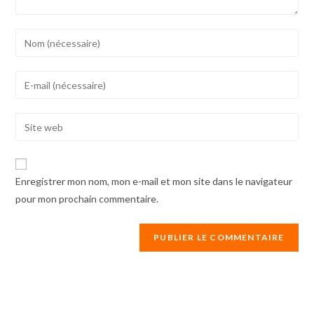
Enter
your
name
Enter
or
your
username
email
Enter
to
address
your
comment
to
website
comment
URL
Enregistrer mon nom, mon e-mail et mon site dans le navigateur
(optional)
pour mon prochain commentaire.