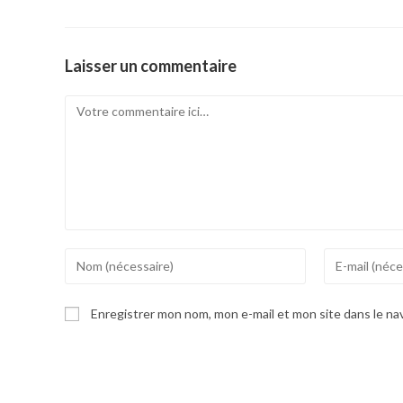
Laisser un commentaire
Comment
Enter
Enter
your
your
name
email
Enregistrer mon nom, mon e-mail et mon site dans le n
or
address
username
to
to
comment
comment