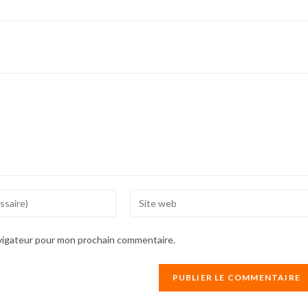
Enter
your
website
avigateur pour mon prochain commentaire.
URL
(optional)