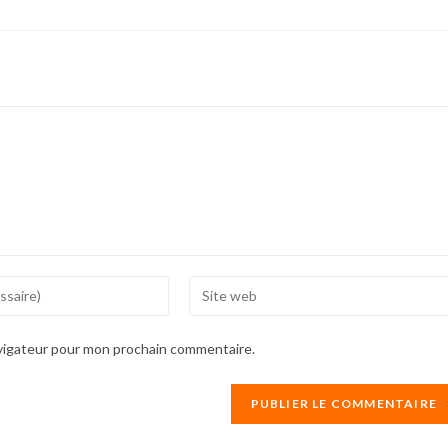
Enter
your
website
avigateur pour mon prochain commentaire.
URL
(optional)