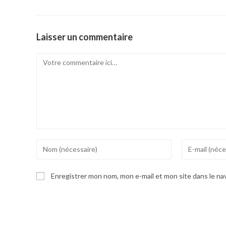
Laisser un commentaire
Comment
Enter
Enter
your
your
name
email
Enregistrer mon nom, mon e-mail et mon site dans le n
or
address
username
to
to
comment
comment