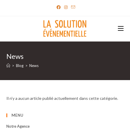
Skip
to
content
News
>
Blog
>
News
Il n’y a aucun article publié actuellement dans cette catégorie.
MENU
Notre Agence