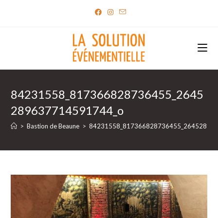
Skip
to
content
84231558_817366828736455_2645
289637714591744_o
>
Bastion de Beaune
>
84231558_817366828736455_26452896