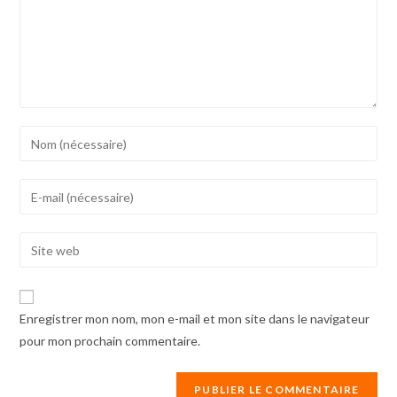
Enter
your
name
Enter
or
your
username
email
Enter
to
address
your
comment
to
website
comment
URL
Enregistrer mon nom, mon e-mail et mon site dans le navigateur
(optional)
pour mon prochain commentaire.