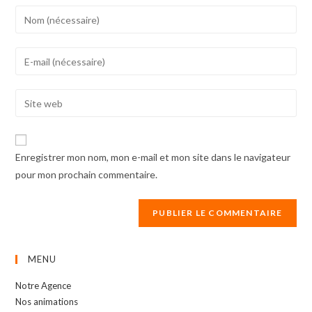
Enter
your
name
Enter
or
your
username
email
Enter
to
address
your
comment
to
website
comment
URL
Enregistrer mon nom, mon e-mail et mon site dans le navigateur
(optional)
pour mon prochain commentaire.
MENU
Notre Agence
Nos animations