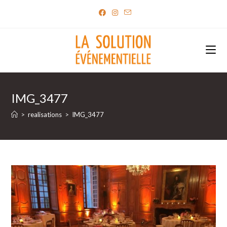
Skip
to
content
IMG_3477
>
realisations
>
IMG_3477