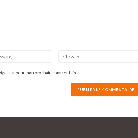
Enter
your
website
avigateur pour mon prochain commentaire.
URL
(optional)