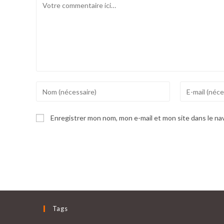
Comment
Enter
Enter
your
your
name
email
Enregistrer mon nom, mon e-mail et mon site dans le n
or
address
username
to
to
comment
comment
Tags