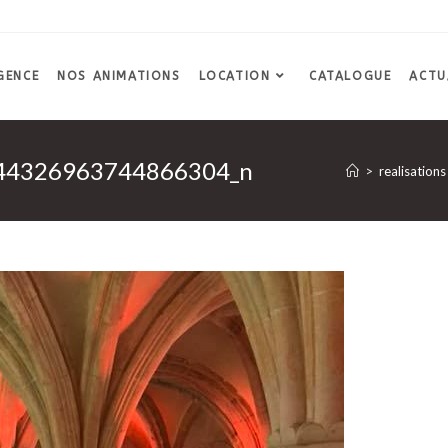
GENCE
NOS ANIMATIONS
LOCATION
CATALOGUE
ACTU
44326963744866304_n
>
realisations