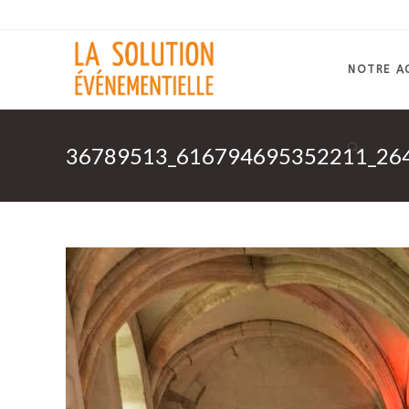
Skip
to
content
NOTRE A
36789513_616794695352211_26