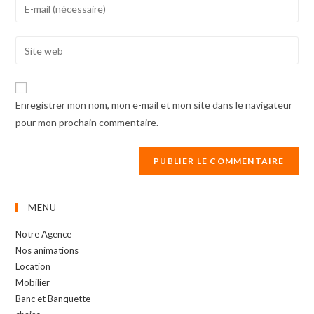
Enter
or
your
username
email
Enter
to
address
your
comment
to
website
comment
URL
Enregistrer mon nom, mon e-mail et mon site dans le navigateur
(optional)
pour mon prochain commentaire.
MENU
Notre Agence
Nos animations
Location
Mobilier
Banc et Banquette