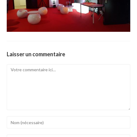
Laisser un commentaire
Comment
Enter
your
name