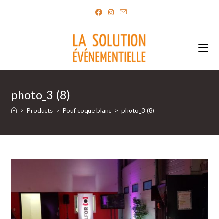
Skip
to
content
photo_3 (8)
>
Products
>
Pouf coque blanc
>
photo_3 (8)