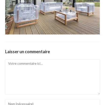
Laisser un commentaire
Comment
Enter