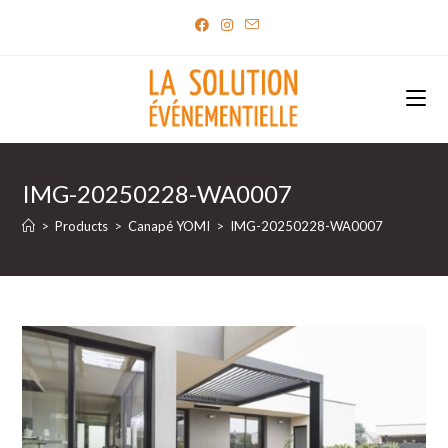
Skip
to
content
IMG-20250228-WA0007
>
Products
>
Canapé YOMI
>
IMG-20250228-WA0007