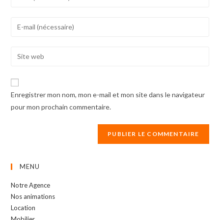
your
name
Enter
or
your
username
email
Enter
to
address
your
comment
to
website
comment
URL
Enregistrer mon nom, mon e-mail et mon site dans le navigateur
(optional)
pour mon prochain commentaire.
MENU
Notre Agence
Nos animations
Location
Mobilier