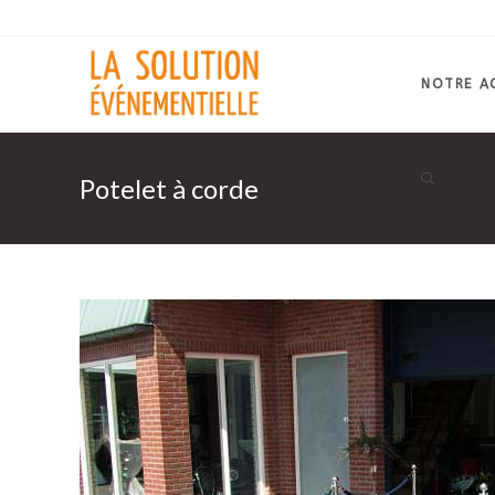
Skip
to
content
NOTRE A
Potelet à corde