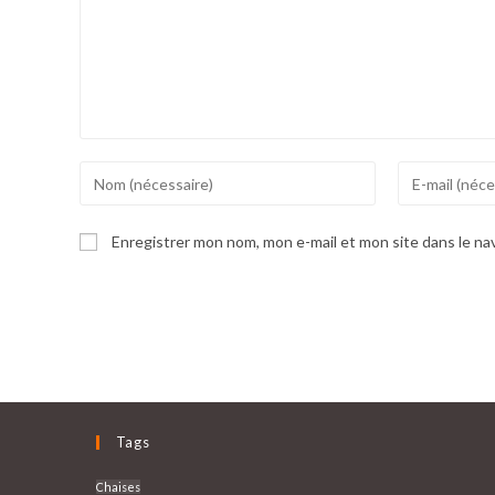
Enter
Enter
your
your
name
email
Enregistrer mon nom, mon e-mail et mon site dans le n
or
address
username
to
to
comment
comment
Tags
Chaises