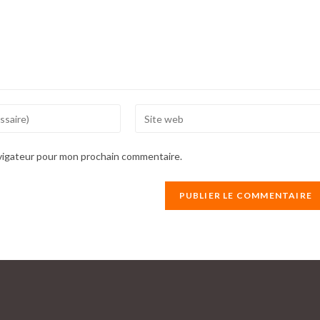
Enter
your
website
avigateur pour mon prochain commentaire.
URL
(optional)