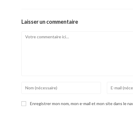
Laisser un commentaire
Comment
Enter
Enter
your
your
name
email
Enregistrer mon nom, mon e-mail et mon site dans le n
or
address
username
to
to
comment
comment