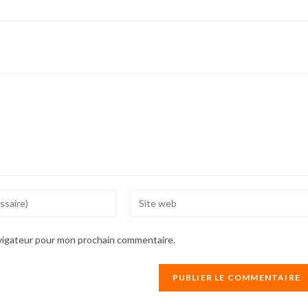
Enter
your
website
avigateur pour mon prochain commentaire.
URL
(optional)