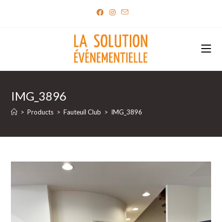
Skip
to
content
IMG_3896
>
Products
>
Fauteuil Club
>
IMG_3896