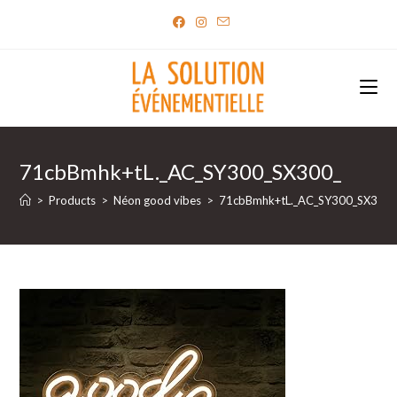
Skip
to
content
71cbBmhk+tL._AC_SY300_SX300_
>
Products
>
Néon good vibes
>
71cbBmhk+tL._AC_SY300_SX300_