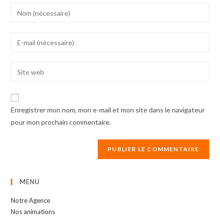
Enter
your
name
Enter
or
your
username
email
Enter
to
address
your
comment
to
website
comment
URL
Enregistrer mon nom, mon e-mail et mon site dans le navigateur
(optional)
pour mon prochain commentaire.
MENU
Notre Agence
Nos animations