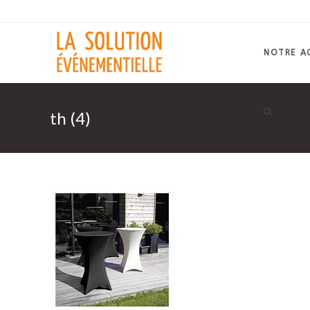
Skip
to
content
NOTRE A
th (4)