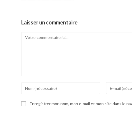
Laisser un commentaire
Comment
Enter
Enter
your
your
name
email
Enregistrer mon nom, mon e-mail et mon site dans le n
or
address
username
to
to
comment
comment