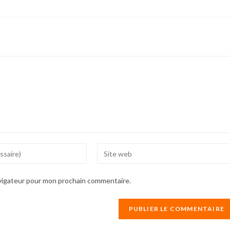
Enter
your
website
avigateur pour mon prochain commentaire.
URL
(optional)