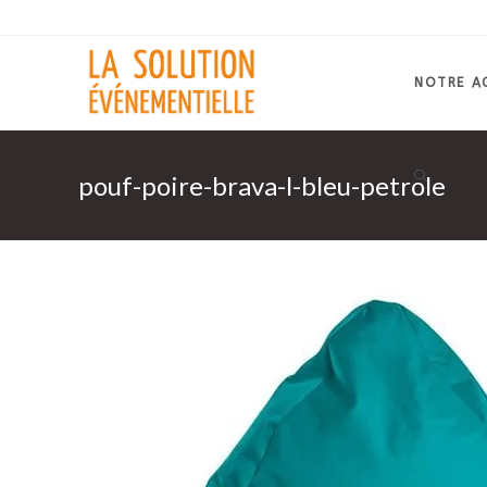
Skip
to
content
NOTRE A
pouf-poire-brava-l-bleu-petrole