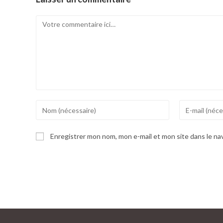
Comment
Enter
Enter
your
your
name
email
Enregistrer mon nom, mon e-mail et mon site dans le n
or
address
username
to
to
comment
comment