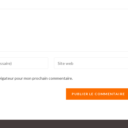
Enter
your
website
avigateur pour mon prochain commentaire.
URL
(optional)