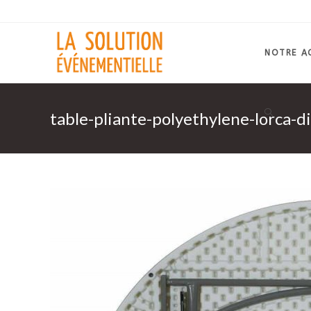
Skip
to
content
NOTRE A
table-pliante-polyethylene-lorca-