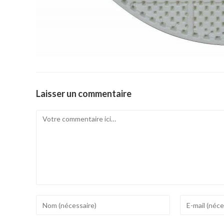
Laisser un commentaire
Comment
Enter
Enter
your
your