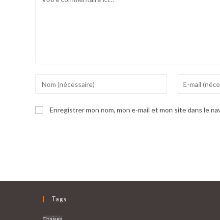
Enter
Enter
your
your
name
email
Enregistrer mon nom, mon e-mail et mon site dans le n
or
address
username
to
to
comment
comment
Tags
Chaises