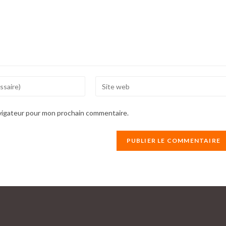
Enter
your
website
avigateur pour mon prochain commentaire.
URL
(optional)