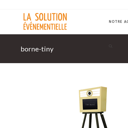
Skip
to
content
NOTRE A
borne-tiny