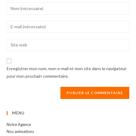
Enter
your
name
Enter
or
your
username
email
Enter
to
address
your
comment
to
website
comment
URL
Enregistrer mon nom, mon e-mail et mon site dans le navigateur
(optional)
pour mon prochain commentaire.
MENU
Notre Agence
Nos animations