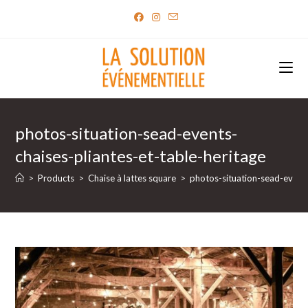
Skip
to
content
photos-situation-sead-events-
chaises-pliantes-et-table-heritage
>
Products
>
Chaise à lattes square
>
photos-situation-sead-events