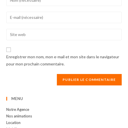
your
name
Enter
or
your
username
email
Enter
to
address
your
comment
to
website
comment
URL
Enregistrer mon nom, mon e-mail et mon site dans le navigateur
(optional)
pour mon prochain commentaire.
MENU
Notre Agence
Nos animations
Location