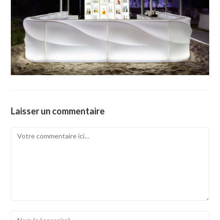
Laisser un commentaire
Comment
Enter