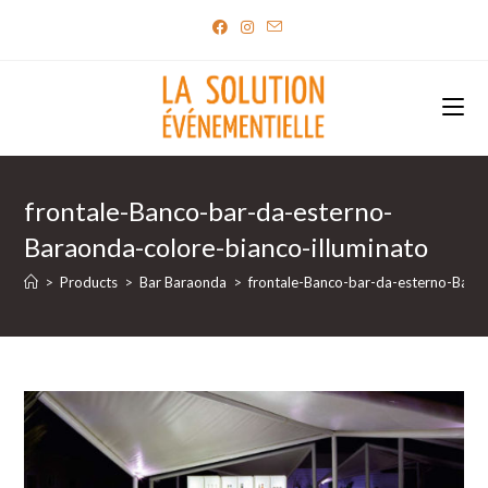
Skip
to
content
frontale-Banco-bar-da-esterno-
Baraonda-colore-bianco-illuminato
>
Products
>
Bar Baraonda
>
frontale-Banco-bar-da-esterno-Barao