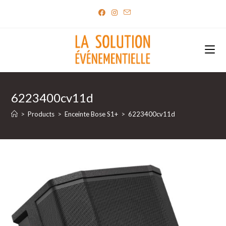
Skip
to
content
6223400cv11d
>
Products
>
Enceinte Bose S1+
>
6223400cv11d