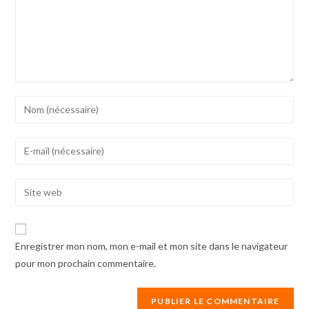
Enter
your
name
Enter
or
your
username
email
Enter
to
address
your
comment
to
website
comment
URL
Enregistrer mon nom, mon e-mail et mon site dans le navigateur
(optional)
pour mon prochain commentaire.