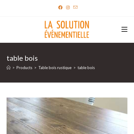
Skip
to
content
table bois
>
Products
>
Table bois rustique
>
table bois