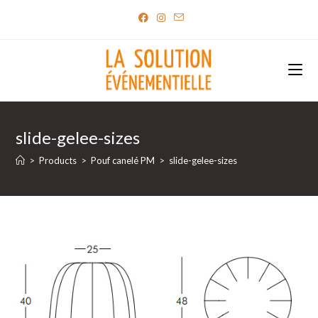
Skip
to
content
slide-gelee-sizes
>
Products
>
Pouf canelé PM
>
slide-gelee-sizes