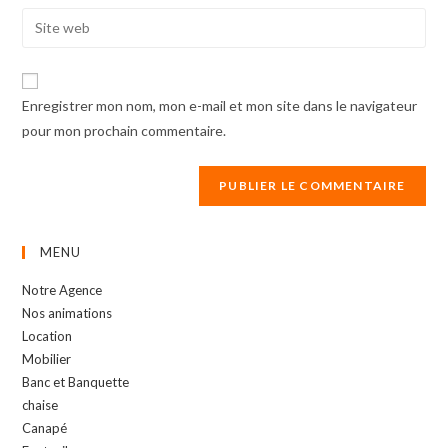
email
Enter
to
address
your
comment
to
website
comment
URL
Enregistrer mon nom, mon e-mail et mon site dans le navigateur
(optional)
pour mon prochain commentaire.
MENU
Notre Agence
Nos animations
Location
Mobilier
Banc et Banquette
chaise
Canapé